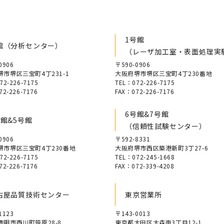
1号館
館（分析センター）
（レーザ加工室・表面処理実
0906
〒590-0906
市堺区三宝町4丁231-1
大阪府堺市堺区三宝町4丁230番地
72-226-7175
TEL：072-226-7175
72-226-7176
FAX：072-226-7176
6号館&7号館
号館&5号館
（信頼性試験センター）
0906
〒592-8331
堺市堺区三宝町4丁230番地
大阪府堺市西区築港新町3丁27-6
72-226-7175
TEL：072-245-1668
72-226-7176
FAX：072-339-4208
古屋品質技術センター
東京営業所
1123
〒143-0013
豊明市西川町笹原28-8
東京都大田区大森南3丁目12-1