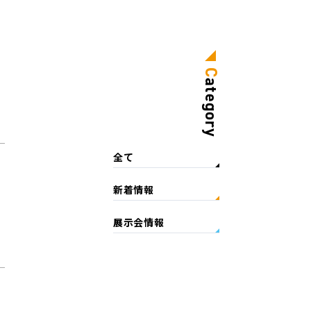
C
ategory
全て
新着情報
展示会情報