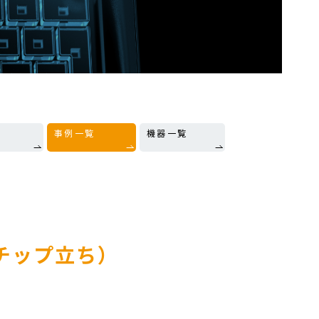
事例一覧
機器一覧
チップ立ち）