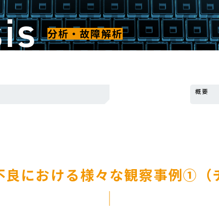
sis
分析・故障解析
概要
不良における様々な観察事例①（