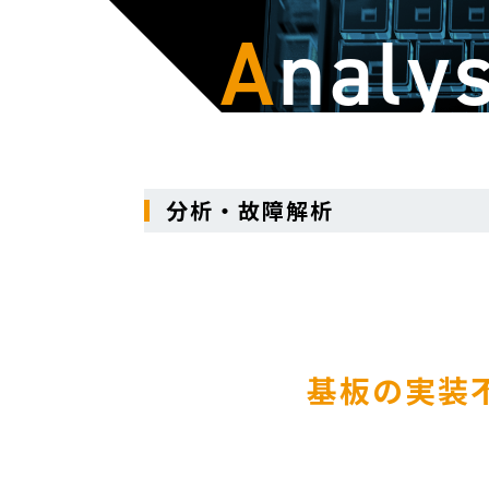
A
naly
分析・故障解析
基板の実装