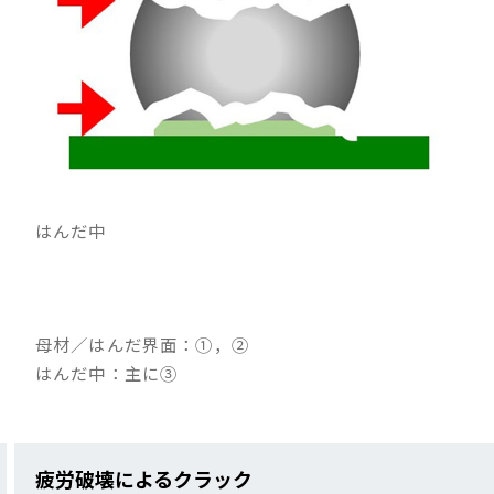
はんだ中
母材／はんだ界面：①，②
はんだ中：主に③
疲労破壊によるクラック