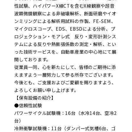
性試験、ハイパワーX線CTを含むX線観察や超音
波顕微鏡観察による非破壊解析、断面研磨やイオ
ンミリングによる解析用試料の作製、FE-SEM、
マイクロスコープ、EDS、EBSDによる分析、プ
ロジェクション・モアレ式 反り・変形計測シス
テムによる反りや熱膨張係数の測定・解析、とい
った技術サービスを、自動車産業の中心地にて展
開しております。
従業員一同、心を新たにして、皆様のご期待に添
えますよう一層努力して参る所存でございます。
今後とも、ご支援およびご愛顧を賜りますよう、
よろしくお願い申し上げます。
【保有設備の紹介】
●信頼性試験
パワーサイクル試験機：16台（水冷14台、空冷2
台）
冷熱衝撃試験機：11台（ダンパー式気槽6台、ゴ