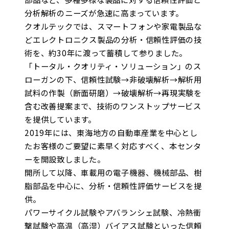
分析解析のニーズが急速に高まっています。
クオルテックでは、スマートフォンや家電製品な
どエレクトロニクス製品の分析・信頼性評価の技
術を、約30年に渡って蓄積して参りました。
「トータル・クオリティ・ソリューション」のス
ローガンの下、信頼性試験→非破壊解析→解析用
試料の作製（断面研磨）→破壊解析→再現実験を
含む改善提案まで、技術のワンストップサービス
を提供しています。
2019年には、東海地方の自動車産業を中心とし
たお客様のご要望に素早く対応すべく、本センタ
ーを開設致しました。
開所して以降、車載用の電子機器、機械部品、樹
脂部品を中心に、分析・信頼性評価サービスを提
供。
パワーサイクル試験やアバランシェ試験、冷熱衝
撃試験や高温（高湿）バイアス試験といった信頼