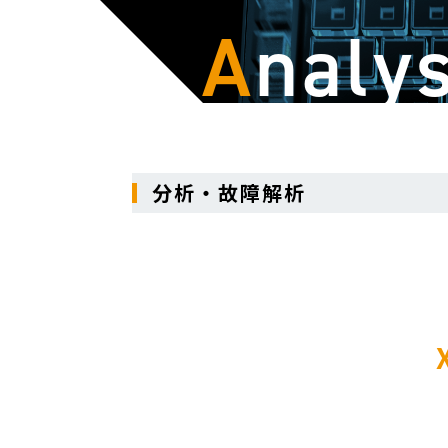
A
naly
分析・故障解析