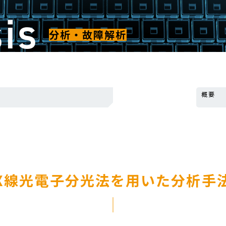
sis
分析・故障解析
概要
X線光電子分光法を用いた分析手