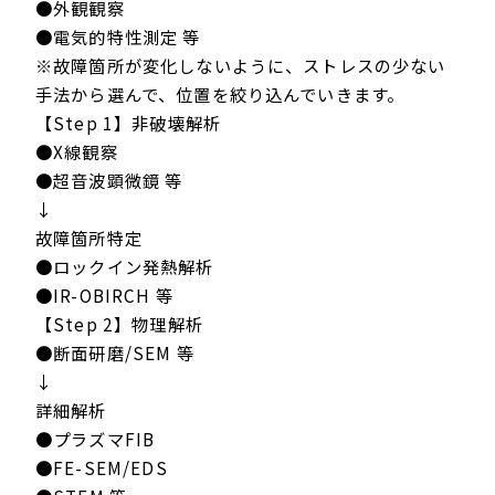
●外観観察
●電気的特性測定 等
※故障箇所が変化しないように、ストレスの少ない
手法から選んで、位置を絞り込んでいきます。
【Step 1】非破壊解析
●X線観察
●超音波顕微鏡 等
↓
故障箇所特定
●ロックイン発熱解析
●IR-OBIRCH 等
【Step 2】物理解析
●断面研磨/SEM 等
↓
詳細解析
●プラズマFIB
●FE-SEM/EDS