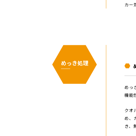
カー
めっき処理
めっ
機能
クオ
め、
き、