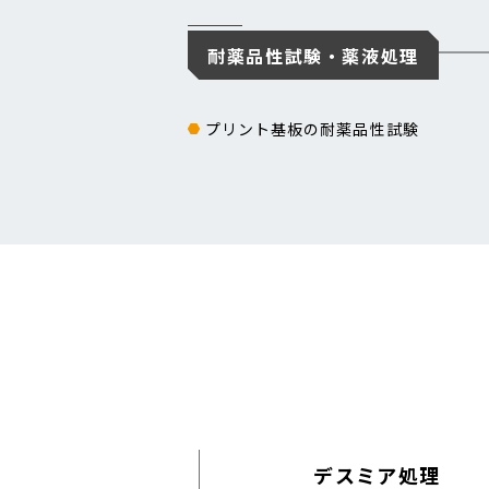
耐薬品性試験・薬液処理
プリント基板の耐薬品性試験
デスミア処理