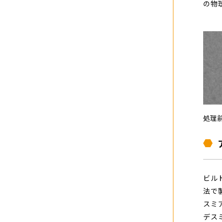
の物
処理
ビル
法で
スミ
デス