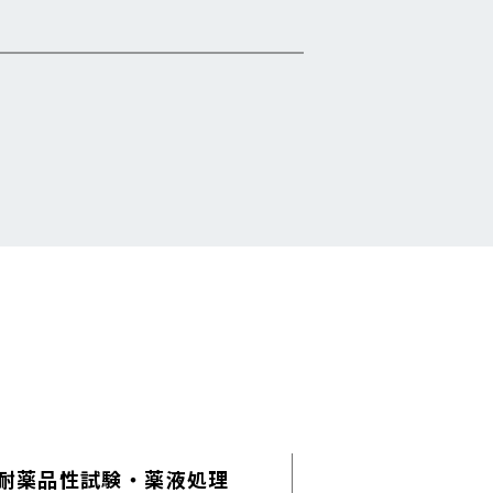
耐薬品性試験
・
薬液処理