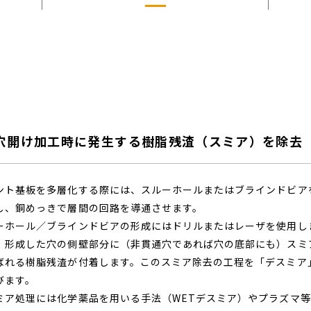
穴開け加工時に発生する
樹脂残渣（スミア）を除去
ント基板を多層化する際には、スルーホールまたはブラインドビア
し、銅めっきで層間の回路を導通させます。
ーホール／ブラインドビアの形成にはドリルまたはレーザを使用し
、形成した穴の側壁部分に（非貫通穴であれば穴の底部にも）スミ
ばれる樹脂残渣が付着します。このスミア除去の工程を「デスミア
びます。
ミア処理には化学薬品を用いる手法（WETデスミア）やプラズマ等