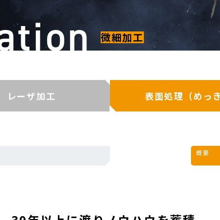
ation
微細加工
レーザ加工
表面処理（めっ
概要
30年以上に渡りノウハウを蓄積。